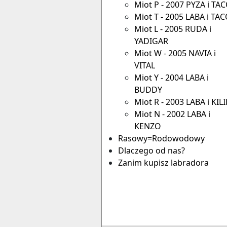
Miot P - 2007 PYZA i TA
Miot T - 2005 LABA i TA
Miot L - 2005 RUDA i
YADIGAR
Miot W - 2005 NAVIA i
VITAL
Miot Y - 2004 LABA i
BUDDY
Miot R - 2003 LABA i KIL
Miot N - 2002 LABA i
KENZO
Rasowy=Rodowodowy
Dlaczego od nas?
Zanim kupisz labradora