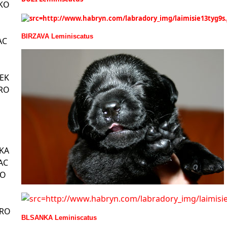
CKO
BIRZAVA Leminiscatus
AC
IEK
IRO
ŚKA
AC
RO
IRO
BLSANKA Leminiscatus