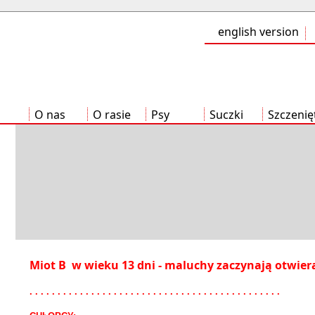
english version
O nas
O rasie
Psy
Suczki
Szczenię
Miot B w wieku 13 dni - maluchy zaczynają otwier
. . . . . . . . . . . . . . . . . . . . . . . . . . . . . . . . . . . . . . . . . . . . .