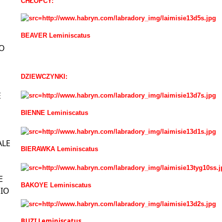
CHŁOPCY:
BEAVER Leminiscatus
LO
DZIEWCZYNKI:
E
BIENNE Leminiscatus
ALE
BIERAWKA Leminiscatus
E
BAKOYE Leminiscatus
SIO
BUZI Leminiscatus