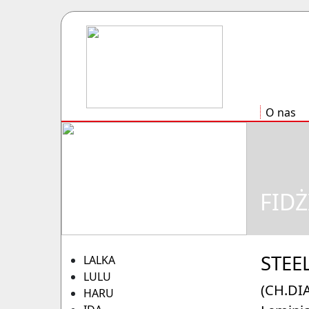
O nas
FIDŻ
STEE
LALKA
LULU
(CH.DI
HARU