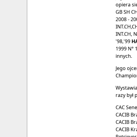
opiera si
GB SH 
2008 - 2
INT.CH,
INT.CH, 
'98,'99
H
1999 N° 
innych.
Jego ojc
Champi
Wystawia
razy był 
CAC Senec
CACIB Br
CACIB Br
CACIB Kra
Retriever