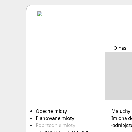
O nas
Obecne mioty
Maluchy m
Planowane mioty
Imiona do
Poprzednie mioty
ładniejsze